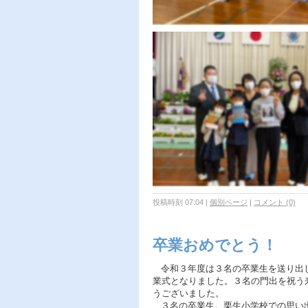
投稿時刻 07:04
|
個別ページ
|
コメント (0)
卒業おめでとう！
令和３年度は３名の卒業生を送り出し
業式となりました。３名の門出を祝う
うございました。
３名の卒業生。栗生小学校での思い出