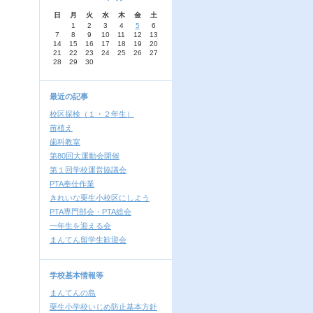
日
月
火
水
木
金
土
1
2
3
4
5
6
7
8
9
10
11
12
13
14
15
16
17
18
19
20
21
22
23
24
25
26
27
28
29
30
最近の記事
校区探検（１・２年生）
苗植え
歯科教室
第80回大運動会開催
第１回学校運営協議会
PTA奉仕作業
きれいな栗生小校区にしよう
PTA専門部会・PTA総会
一年生を迎える会
まんてん留学生歓迎会
学校基本情報等
まんてんの島
栗生小学校いじめ防止基本方針