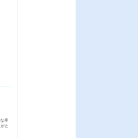
敵な卒
りがと
。