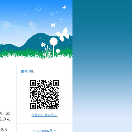
携帯URL
方。本
携帯にURLを送る
をみん
にあり
«
»
2026年6月