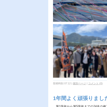
投稿時刻 07:12
|
個別ページ
|
コメント (0)
1年間よく頑張りまし
第1学年から第5学年までの24名の