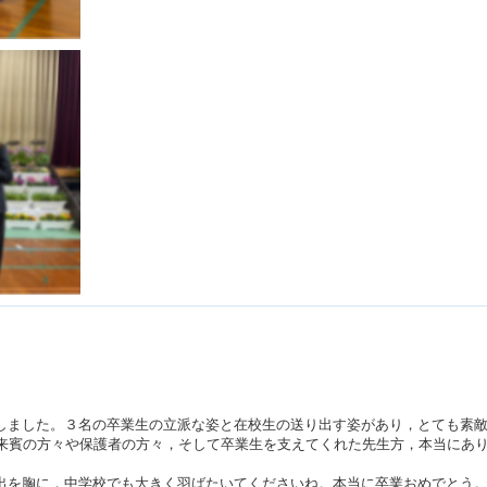
ました。３名の卒業生の立派な姿と在校生の送り出す姿があり，とても素
来賓の方々や保護者の方々，そして卒業生を支えてくれた先生方，本当にあ
を胸に，中学校でも大きく羽ばたいてくださいね。本当に卒業おめでとう