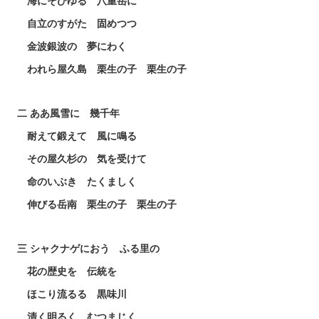
海にそびゆる 八重岳に
自立のすがた 固めつつ
金波銀波の 夢にわく
われら屋久島 栗生の子 栗生の子
二 ああ風雪に 幾千年
耐えて鍛えて 風に鳴る
その屋久杉の 気を受けて
命のいぶき たくましく
伸びる岳南 栗生の子 栗生の子
三 シャクナゲにおう ふる里の
花の歴史を 伝統を
ほこり流るる 黒味川
清く明るく むつまじく