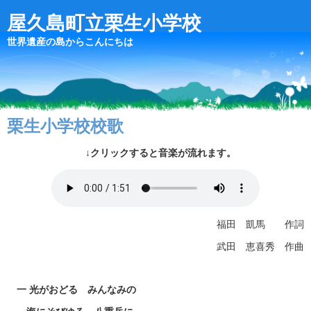
屋久島町立栗生小学校
世界遺産の島からこんにちは
栗生小学校校歌
↓クリックすると音楽が流れます。
福田 凱馬 作詞
武田 恵喜秀 作曲
一 光がおどる みんなみの