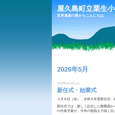
屋久島町立栗生小
世界遺産の島からこんにちは
2026年5月
2026年5月 9日 (土)
新任式・始業式
４月８日（水），令和８年度新任式・
新任式では，新しく赴任した教職員か
の代表児童が，今年の抱負を力強く伝