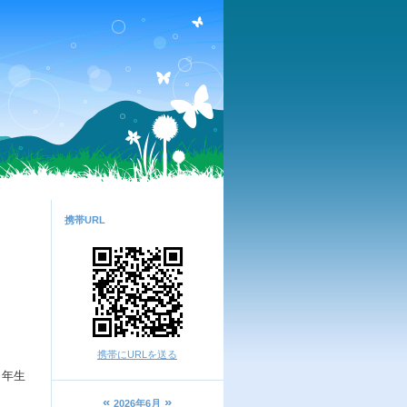
携帯URL
携帯にURLを送る
６年生
«
»
2026年6月