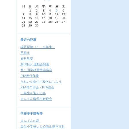
日
月
火
水
木
金
土
1
2
3
4
5
6
7
8
9
10
11
12
13
14
15
16
17
18
19
20
21
22
23
24
25
26
27
28
29
30
最近の記事
校区探検（１・２年生）
苗植え
歯科教室
第80回大運動会開催
第１回学校運営協議会
PTA奉仕作業
きれいな栗生小校区にしよう
PTA専門部会・PTA総会
一年生を迎える会
まんてん留学生歓迎会
学校基本情報等
まんてんの島
栗生小学校いじめ防止基本方針