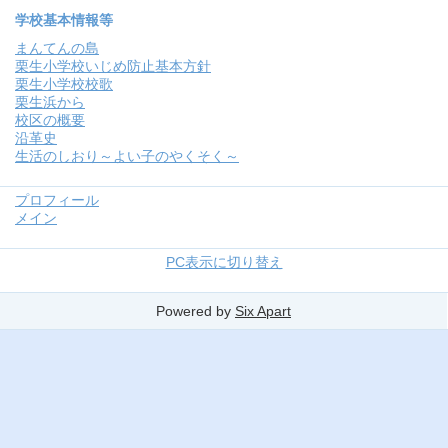
学校基本情報等
まんてんの島
栗生小学校いじめ防止基本方針
栗生小学校校歌
栗生浜から
校区の概要
沿革史
生活のしおり～よい子のやくそく～
プロフィール
メイン
PC表示に切り替え
Powered by
Six Apart