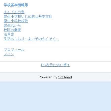
学校基本情報等
まんてんの島
栗生小学校いじめ防止基本方針
栗生小学校校歌
栗生浜から
校区の概要
沿革史
生活のしおり～よい子のやくそく～
プロフィール
メイン
PC表示に切り替え
Powered by
Six Apart