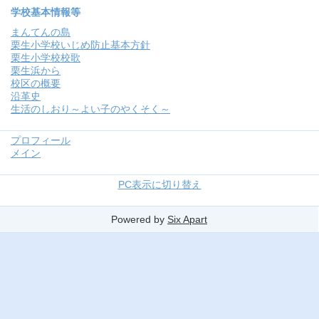
学校基本情報等
まんてんの島
栗生小学校いじめ防止基本方針
栗生小学校校歌
栗生浜から
校区の概要
沿革史
生活のしおり～よい子のやくそく～
プロフィール
メイン
PC表示に切り替え
Powered by
Six Apart